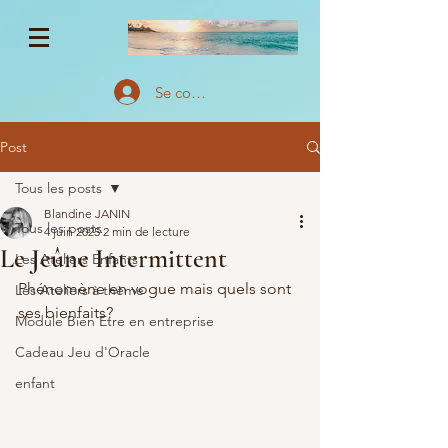
Se connecter
Post
Tous les posts
Blandine JANIN
Tous les posts
4 juin 2025
2 min de lecture
Le Jeûne Intermittent
Les Ateliers Enfants
Phénomène en vogue mais quels sont 
Les Ateliers à thème
ses bienfaits?
Module Bien Etre en entreprise
Cadeau Jeu d'Oracle
enfant