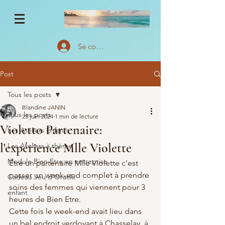
Se connecter
Post
Tous les posts
Blandine JANIN
Tous les posts
25 juin 2024
1 min de lecture
Violetto Partenaire:
Les Ateliers Enfants
l'expérience Mlle Violette
Les Ateliers à thème
Module Bien Etre en entreprise
Être un partenaire Mlle Violette c'est 
passer un week-end complet à prendre 
Cadeau Jeu d'Oracle
soins des femmes qui viennent pour 3 
enfant
heures de Bien Etre.
Cette fois le week-end avait lieu dans 
un bel endroit verdoyant à Chasselay, à 